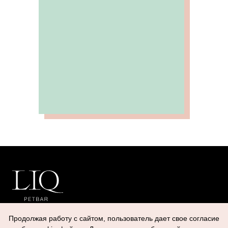
Уход, которого заслуживает каждый
питомец. Два салона в Москве.
Продолжая работу с сайтом, пользователь дает свое согласие