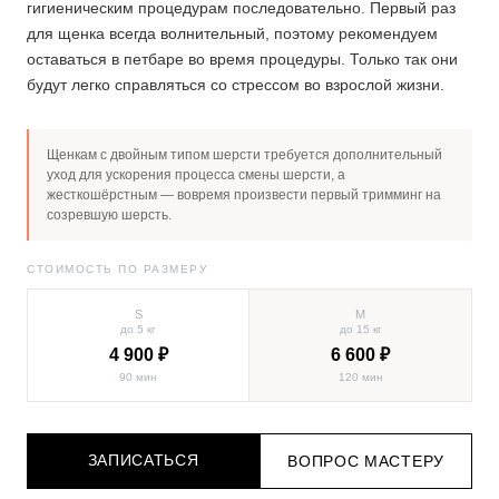
гигиеническим процедурам последовательно. Первый раз
для щенка всегда волнительный, поэтому рекомендуем
оставаться в петбаре во время процедуры. Только так они
будут легко справляться со стрессом во взрослой жизни.
Щенкам с двойным типом шерсти требуется дополнительный
уход для ускорения процесса смены шерсти, а
жесткошёрстным — вовремя произвести первый тримминг на
созревшую шерсть.
СТОИМОСТЬ ПО РАЗМЕРУ
S
M
до 5 кг
до 15 кг
4 900 ₽
6 600 ₽
90 мин
120 мин
ЗАПИСАТЬСЯ
ВОПРОС МАСТЕРУ