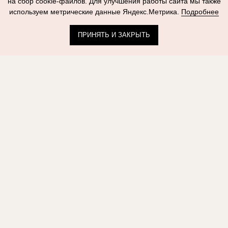
на сбор cookie-файлов. Для улучшения работы сайта мы также
используем метрические данные Яндекс.Метрика.
Подробнее
ПРИНЯТЬ И ЗАКРЫТЬ
НАВИГАЦИЯ
О нас
Услуги
Магазин
Контакты
САЛОН №1 · ЖК ЗИЛАРТ
Москва, б-р Братьев Весниных, д. 1
+7 499 110-91-44
Ежедневно 10:00–22:00
САЛОН №2 · ЖК REDSIDE
Москва, ул. Сергея Макеева, д. 9, к. 2
+7 499 110-98-19
Ежедневно 10:00–22:00