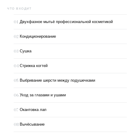
ЧТО ВХОДИТ
01
Двухфазное мытьё профессиональной косметикой
02
Кондиционирование
03
Сушка
04
Стрижка когтей
05
Выбривание шерсти между подушечками
06
Уход за глазами и ушами
07
Окантовка лап
08
Вычёсывание