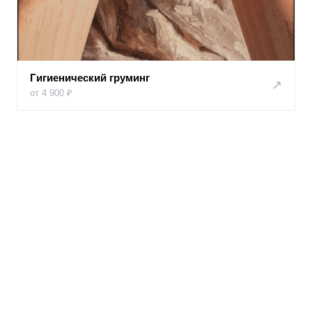
Гигиенический груминг
↗
от 4 900 ₽