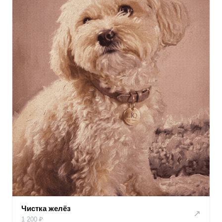
Чистка желёз
↗
1 200 ₽